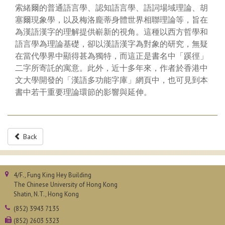
索緒爾的普通語言學、認知語言學、語詞場域理論、胡
塞爾現象學，以及梅洛龐蒂身體世界相聯理論等，旨在
為漢語漢字的理解提供嶄新的視角。這種以西方哲學和
語言學為理論基礎，卻以漢語漢字為對象的研究，無疑
在當代學界中顯得甚為獨特，而這正是書名中「蹊徑」
二字所寄託的寓意。此外，近十多年來，作者於香港中
文大學開發的「漢語多功能字庫」網頁中，也可見到本
書中若干重要理論環節的影響與延伸。
Back
4/F., Fung King Hey Building
The Chinese University of Hong Kong
Shatin, N.T., Hong Kong
(852) 3943 7135
(852) 2603 5323