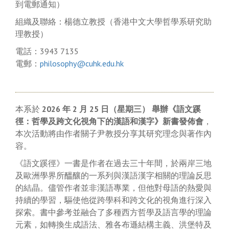
到電郵通知）
組織及聯絡：楊德立教授（香港中文大學哲學系研究助
理教授）
電話：3943 7135
電郵：
philosophy@cuhk.edu.hk
本系於
2026
年
2
月
25
日（星期三）
舉辦《語文蹊
徑：哲學及跨文化視角下的漢語和漢字》新書發佈會
，
本次活動將由作者關子尹教授分享其研究理念與著作內
容。
《語文蹊徑》一書是作者在過去三十年間，於兩岸三地
及歐洲學界所醞釀的一系列與漢語漢字相關的理論反思
的結晶。儘管作者並非漢語專業，但他對母語的熱愛與
持續的學習，驅使他從跨學科和跨文化的視角進行深入
探索。書中參考並融合了多種西方哲學及語言學的理論
元素，如轉換生成語法、雅各布遜結構主義、洪堡特及