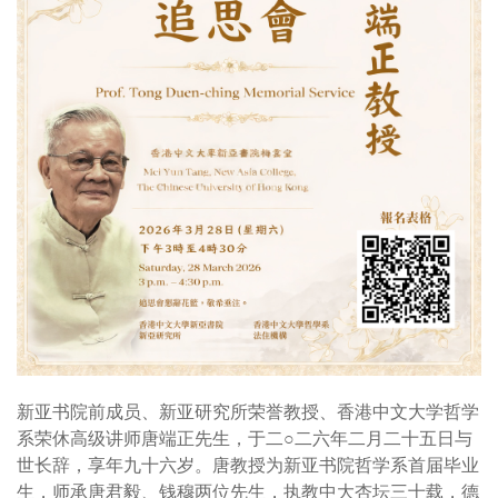
新亚书院前成员、新亚研究所荣誉教授、香港中文大学哲学
系荣休高级讲师唐端正先生，于二○二六年二月二十五日与
世长辞，享年九十六岁。唐教授为新亚书院哲学系首届毕业
生，师承唐君毅、钱穆两位先生，执教中大杏坛三十载，德