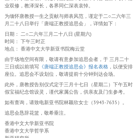
业双修，教泽深长，各界同仁深表哀悼。
为缅怀唐教授一生之贡献与师表风范，谨定于二○二六年三
月二十八日举行「唐端正教授追思会」，详情如下：
日期： 二○二六年三月二十八日 (星期六)
时间： 下午三时正
地点： 香港中文大学新亚书院梅云堂
由于场地空间有限，敬请有意参加追思会者，于 三月二十
三日或以前填写
《唐端正教授追思会》报名表格
，以便安排
座位。追思会不设划位，敬请提前十分钟到达会场。
此外，唐教授告别仪式定于三月十七日（星期二）下午五时
假宝福纪念馆设灵，谨代家属公告，供亲友及门生参考。
如有查询，请致电新亚书院林颖欣女士（3943-7635）。
追思会恳辞花篮，敬希垂注。
香港中文大学新亚书院
香港中文大学哲学系