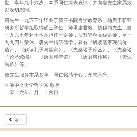
世，享年九十六岁。本系同仁深表哀悼，并向唐先生家属致
以深切慰问。
唐先生一九五三年毕业于新亚书院哲学教育系，随后于新亚
研究所哲学组取得硕士学位，师承唐君毅、钱穆两先生，自
一九六七年起于本系担任副讲师，后升等至高级讲师，至一
九九四年荣休。唐先生精研儒学，着有《解读儒家现代价
值》、《解读孔子与儒家》、《先秦诸子论丛》、《先秦诸
子论丛续编》、《唐君毅年谱》、《唐君毅传略》、《雪泥
鸿爪》等。
唐先生服务本系多年，同仁铭感于心，永志不忘。
香港中文大学哲学系 敬启
二零二六年二月二十六日
返回