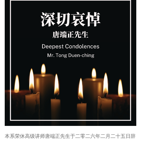
本系荣休高级讲师唐端正先生于二零二六年二月二十五日辞