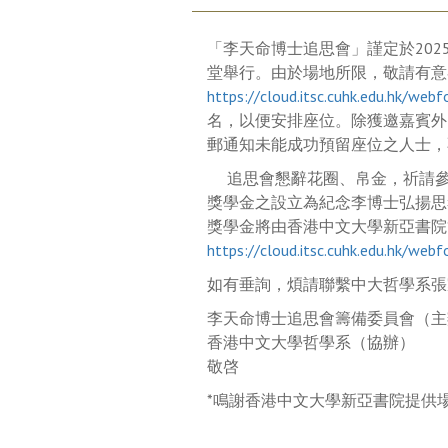
「李天命博士追思會」謹定於202
堂舉行。由於場地所限，敬請有意
https://cloud.itsc.cuhk.edu.hk/we
名，以便安排座位。除獲邀嘉賓外
郵通知未能成功預留座位之人士，
追思會懇辭花圈、帛金，祈請參
獎學金之設立為紀念李博士弘揚思
獎學金將由香港中文大學新亞書院
https://cloud.itsc.cuhk.edu.hk/we
如有垂詢，煩請聯繫中大哲學系張家
李天命博士追思會籌備委員會（主
香港中文大學哲學系（協辦）
敬啓
*鳴謝香港中文大學新亞書院提供