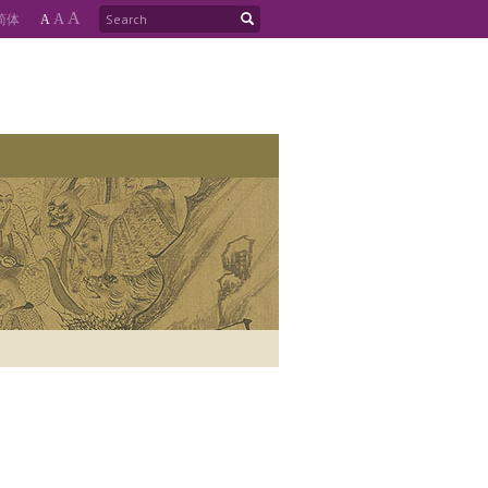
A
简
体
A
A