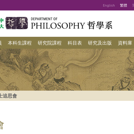
Eng
lish
繁
體
員
本科生課程
研究院課程
科目表
研究及出版
資料庫
士追思會
會