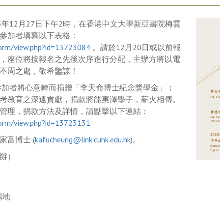
5年12月27日下午2時，在香港中文大學新亞書院梅雲
參加者填寫以下表格：
bform/view.php?id=13723084
。請於12月20日或以前報
，座位將按報名之先後次序進行分配，主辦方將以電
不周之處，敬希鑒諒！
加者將心意轉而捐贈「李天命博士紀念獎學金」；
考教育之深遠貢獻，捐款將能惠澤學子，薪火相傳。
管理，捐款方法及詳情，請點擊以下連結：
bform/view.php?id=13723131
富博士 (
kafucheung@link.cuhk.edu.hk
)。
辦）
場地