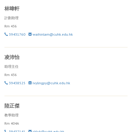
林暐軒
計劃助理
Rm
436
39431760
waihinlam@cuhk.edu.hk
凌沛怡
助理主任
Rm
436
39438525
ivylingpy@cuhk.edu.hk
陸正傑
教學助理
Rm
404A
39437141
ckluk@cuhk.edu.hk