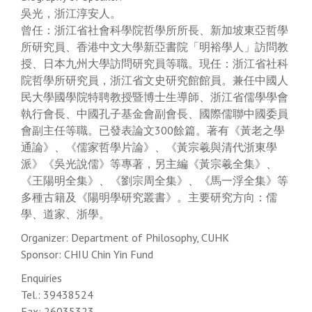
吳光，浙江淳安人。
曾任：浙江省社會科學院哲學所所長、新加坡東亞哲學
所研究員、香港中文大學新亞書院「明裕學人」訪問教
授、日本九州大學訪問研究員等職。現任：浙江省社科
院哲學所研究員，浙江省文史研究館館員。兼任中國人
民大學國學院特聘教授暨博士生導師、浙江省儒學學會
執行會長、中國孔子基金會副會長、國際儒聯中國委員
會副主任等職。已發表論文300餘篇。著有《黃老之學
通論》、《儒家哲學片論》、《黃宗羲與清代浙東學
派》《吳光說儒》等專著，另主編《黃宗羲全集》、
《王陽明全集》、《劉宗周全集》、《馬一浮全集》等
多種古籍及《陽明學研究叢書》。主要研究方向：儒
學、道家、浙學。
Organizer: Department of Philosophy, CUHK
Sponsor: CHIU Chin Yin Fund
Enquiries
Tel.: 39438524
Fax: 26035323