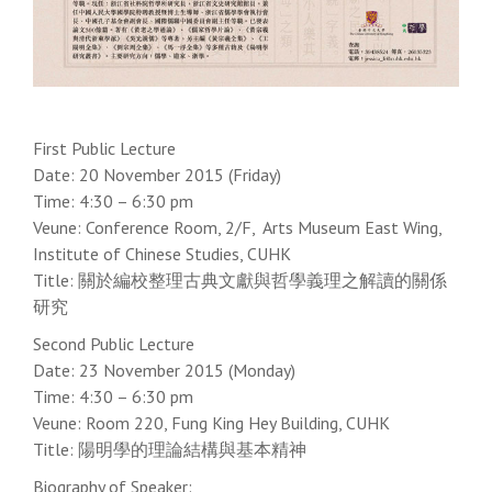
First Public Lecture
Date: 20 November 2015 (Friday)
Time: 4:30 – 6:30 pm
Veune: Conference Room, 2/F, Arts Museum East Wing,
Institute of Chinese Studies, CUHK
Title: 關於編校整理古典文獻與哲學義理之解讀的關係
研究
Second Public Lecture
Date: 23 November 2015 (Monday)
Time: 4:30 – 6:30 pm
Veune: Room 220, Fung King Hey Building, CUHK
Title: 陽明學的理論結構與基本精神
Biography of Speaker: