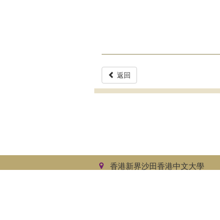
返回
香港新界沙田香港中文大學
馮景禧樓四樓
私隱政策
免責聲明
網站地圖
無
香港中文大學哲學系
2026版權所有