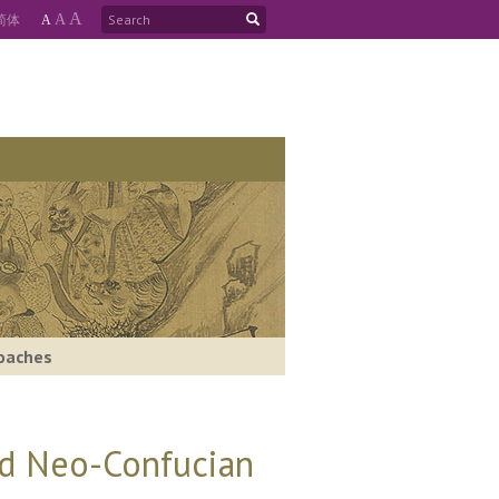
A
简
体
A
A
roaches
nd Neo-Confucian