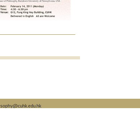
osophy@cuhk.edu.hk
book.com/cuphilo