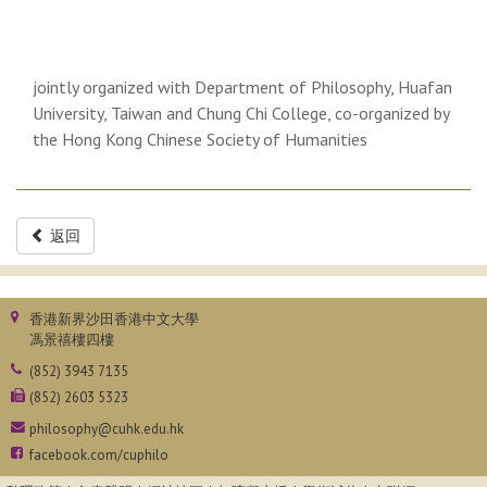
jointly organized with Department of Philosophy, Huafan
University, Taiwan and Chung Chi College, co-organized by
the Hong Kong Chinese Society of Humanities
返回
香港新界沙田香港中文大學
馮景禧樓四樓
(852) 3943 7135
(852) 2603 5323
philosophy@cuhk.edu.hk
facebook.com/cuphilo