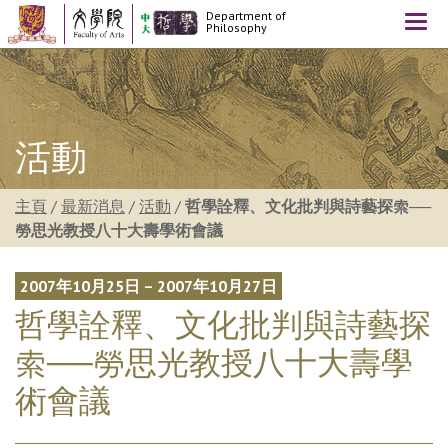
Department of
Togg
Philosophy
navi
活動
主頁
/
最新消息
/
活動
/
哲學詮釋、文化批判與詩藝探索──
勞思光教授八十大壽學術會議
2007年10月25日 – 2007年10月27日
哲學詮釋、文化批判與詩藝探
索──勞思光教授八十大壽學
術會議