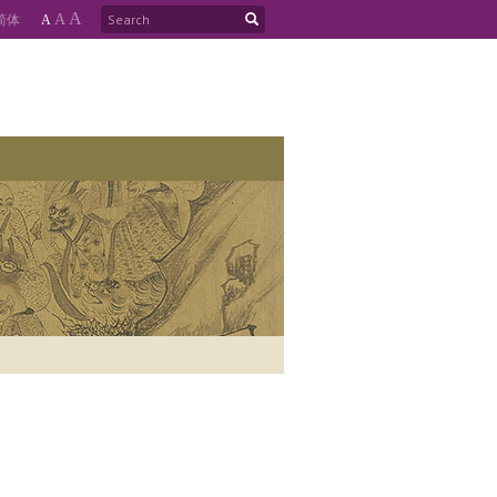
A
简
体
A
A