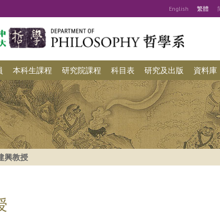
Eng
lish
繁
體
員
本科生課程
研究院課程
科目表
研究及出版
資料庫
建興教授
授