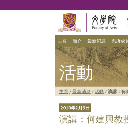
主頁
簡介
最新消息
系所成
活動
主頁
/
最新消息
/
活動
/
演講：何
2010年2月9日
演講：何建興教