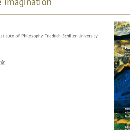
e Imagination
stitute of Philosophy, Friedrich-Schiller-University
0室