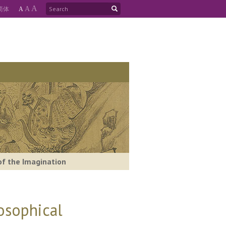
A
简
体
A
A
of the Imagination
osophical