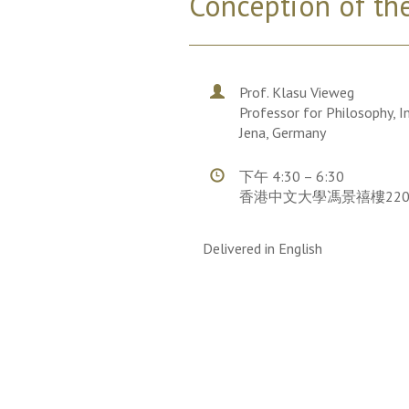
Conception of th
Prof. Klasu Vieweg
Professor for Philosophy, In
Jena, Germany
下午 4:30 – 6:30
香港中文大學馮景禧樓22
Delivered in English