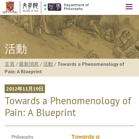
Department of
Togg
Philosophy
navi
活動
主頁
/
最新消息
/
活動
/
Towards a Phenomenology of
Pain: A Blueprint
2012年11月19日
Towards a Phenomenology of
Pain: A Blueprint