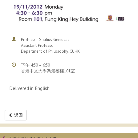
Professor Saulius Geniusas
Assistant Professor
Department of Philosophy, CUHK
下午 4:30 – 6:30
香港中文大學馮景禧樓101室
Delivered in English
返回