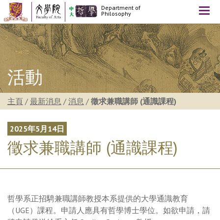
Department of
Togg
Philosophy
navi
活動
主頁
/
最新消息
/
消息
/
徵求兼職講師 (通識課程)
2025年5月14日
徵求兼職講師 (通識課程)
哲學系正招騁兼職講師教授本系提供的大學通識教育
（UGE）課程。申請人應具有哲學博士學位。如欲申請，請