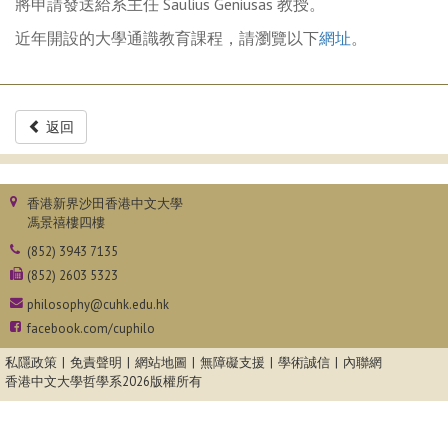
將申請發送給系主任 Saulius Geniusas 教授。
近年開設的大學通識教育課程，請瀏覽以下
網址
。
返回
香港新界沙田香港中文大學
馮景禧樓四樓
(852) 3943 7135
(852) 2603 5323
philosophy@cuhk.edu.hk
facebook.com/cuphilo
私隱政策
免責聲明
網站地圖
無障礙支援
學術誠信
內聯網
香港中文大學哲學系
2026版權所有