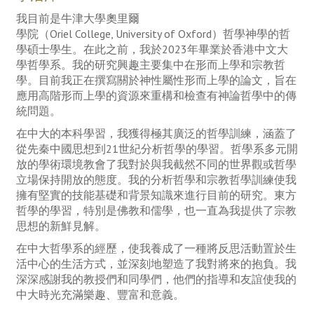
我目前是牛津大學奧里爾
學院
（
Oriel College, University of Oxford）哲學神學的哲
學碩士學生。在此之前，我於2023年畢業於香港中文大
學哲學系。我的研究興趣主要集中在形而上學和宗教哲
學。目前我正在撰寫關於神性屬性形而上學的論文，旨在
應用高階形而上學的資源來重構和檢查有神論哲學中的傳
統問題。
在中大的本科學習，我獲得極其廣泛的哲學訓練，涵蓋了
從先秦中國思想到21世紀分析哲學的學習。哲學系多元開
放的學術環境教會了我對於與我截然不同的世界觀或哲學
立場保持開放的態度。我的分析哲學和宗教哲學訓練使我
擁有堅實的技能基礎和背景知識來進行目前的研究。東方
哲學的學習，特別是佛教和儒學，也一直為我提供了宗教
思想的新鮮見解。
在中大哲學系的經歷，使我養成了一種將反思活動置於生
活中心的生活方式，並深刻地塑造了我對將來的抱負。我
深深感謝我的教授們和同學們，他們的指導和友誼使我的
中大時光充滿樂趣、豐富和意義。