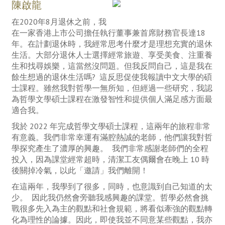
陳啟龍
在2020年8月退休之前，我
在一家香港上市公司擔任執行董事兼首席財務官長達18
年。在計劃退休時，我經常思考什麼才是理想充實的退休
生活。大部分退休人士選擇經常旅遊、享受美食、注重養
生和找尋娛樂，這當然沒問題。但我反問自己，這是我在
餘生想過的退休生活嗎? 這反思促使我報讀中文大學的碩
士課程。雖然我對哲學一無所知，但經過一些研究，我認
為哲學文學碩士課程在激發智性和提供個人滿足感方面最
適合我。
我於 2022 年完成哲學文學碩士課程，這兩年的旅程非常
有意義。我們非常幸運有滿腔熱誠的老師，他們讓我對哲
學探究產生了濃厚的興趣。 我們非常感謝老師們的全程
投入，因為課堂經常超時，清潔工友偶爾會在晚上 10 時
後關掉冷氣，以此「邀請」我們離開！
在這兩年，我學到了很多，同時，也意識到自己知道的太
少。 因此我仍然會旁聽我感興趣的課堂。哲學必然會挑
戰很多先入為主的觀點和社會規範，將看似牽強的觀點轉
化為理性的論據。因此，即使我並不同意某些觀點，我亦