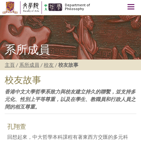
Department of
Togg
Philosophy
navi
系所成員
主頁
/
系所成員
/
校友
/
校友故事
校友故事
香港中文大學哲學系致力與校友建立持久的聯繫，並支持多
元化、性別上平等尊重，以及在學生、教職員和行政人員之
間的相互尊重。
孔翔萱
回想起來，中大哲學本科課程有著東西方交匯的多元科