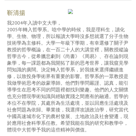
靳清揚
我2004年入讀中文大學，
2005年轉入哲學系。唸中學的時候，我是理科生，讀化
學、生物、物理，所以報讀大學時沒多想就選了分子生物
技術學為主修科。大學一年級下學期，有幸選修了關子尹
教授的哲學概論，在一百二十人的大講堂裡，關教授縱論
哲學古今，從希臘悲劇到《尚書》《周易》、存在論到現
象學，每一課題都為我開拓了新的思考世界，讓我窺見學
問知識的廣闊。決定轉入哲學系，於我後來選擇繼續進
修，以致投身學術界有重要的影響。哲學系的一眾教授是
我做學術思考的啟蒙導師。他們對學問嚴謹、認真，能引
導學生在思考不同的問題裡都找到樂趣。他們的人文關懷
也充分體現學術知識與經驗實踐之間應有的融通。哲學的
本位不在學院，其處所為生活處境，並以回應生活處境及
社會問題為依歸。畢業後，我選擇攻讀政治學，研究當代
中國高速城市化下的農村發展、土地政治及社會變遷，現
於應用社會科學系任教。希望我能在我的研究和教學中，
體現中大哲學予我的這些精神與價值。