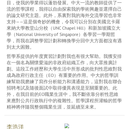
目，使我的學業得以蓬勃發展。中大一流的教師提供了一
流的哲學課程，我得以自由探索我的學術興趣並選擇自己
的論文研究主題。此外，系裏對我的海外交流學習也非常
支持——這是個奇妙的機會，令我可以分別在美國北卡羅
來納大學教堂山分校
（
UNC Chapel Hill）和新加坡國立大
學
（
National University of Singapore）各學習一學期哲
學，而我在調整學習計劃和轉換學分回中大方面都沒有遇
到太大困難。
哲學系提供的年度實習計劃對我也有很大幫助。我獲安排
在一個名為關懷愛滋的非政府組織工作，向大眾推廣計
劃。這段工作經歷和大學生活中所形成的批判性思維對我
成為政府行政主任（EO）有重要的作用。中大的哲學訓
練幫助我磨練了寫作分析能力和溝通能力，這對我在聯合
招聘考試及隨後面試中取得優異表現是至關重要的。此
外，在我目前的EO職業生涯中，我不斷依靠分析性思維
來應對公共行政執行中的複雜性。哲學課程所灌輸的哲學
精神將伴隨我整個職業生涯，並延續至未來。
李浩洋