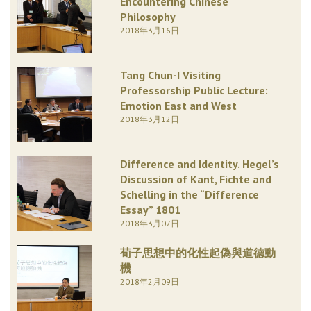
Encountering Chinese
Philosophy
2018年3月16日
Tang Chun-I Visiting
Professorship Public Lecture:
Emotion East and West
2018年3月12日
Difference and Identity. Hegel’s
Discussion of Kant, Fichte and
Schelling in the “Difference
Essay” 1801
2018年3月07日
荀子思想中的化性起偽與道德動
機
2018年2月09日