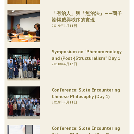
「有治人」與「無治法」——荀子
論權威與秩序的實現
2019年1月11日
Symposium on “Phenomenology
and (Post-)Structuralism” Day 1
2018年4月13日
Conference: Slote Encountering
Chinese Philosophy (Day 1)
2018年4月11日
Conference: Slote Encountering