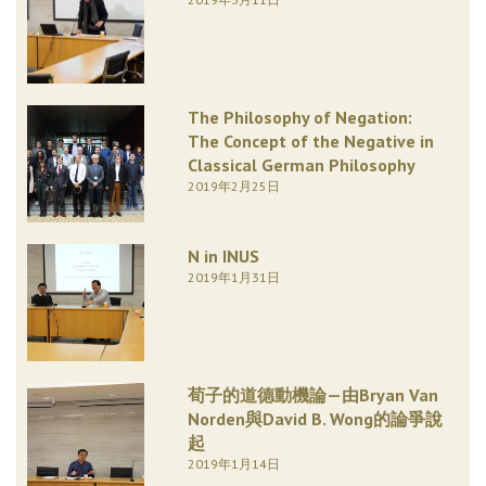
The Philosophy of Negation:
The Concept of the Negative in
Classical German Philosophy
2019年2月25日
N in INUS
2019年1月31日
荀子的道德動機論—由Bryan Van
Norden與David B. Wong的論爭說
起
2019年1月14日