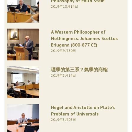
Philosophy of Edith Stein
2019年10月14日
A Western Philosopher of
Nothingness: Johannes Scottus
Eriugena (800-877 CE)
2019年9月30日
理學的第三系？氣學的商榷
2019年5月14日
Hegel and Aristotle on Plato’s
Problem of Universals
2019年5月06日