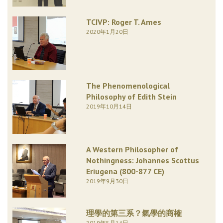
TCIVP: Roger T. Ames
2020年1月20日
The Phenomenological
Philosophy of Edith Stein
2019年10月14日
A Western Philosopher of
Nothingness: Johannes Scottus
Eriugena (800-877 CE)
2019年9月30日
理學的第三系？氣學的商榷
2019年5月14日