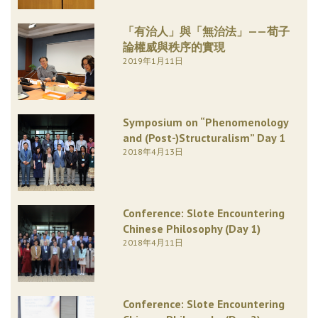
「有治人」與「無治法」——荀子
論權威與秩序的實現
2019年1月11日
Symposium on “Phenomenology
and (Post-)Structuralism” Day 1
2018年4月13日
Conference: Slote Encountering
Chinese Philosophy (Day 1)
2018年4月11日
Conference: Slote Encountering