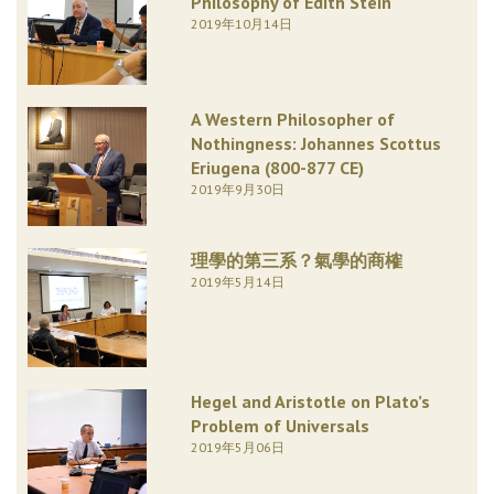
Philosophy of Edith Stein
2019年10月14日
A Western Philosopher of
Nothingness: Johannes Scottus
Eriugena (800-877 CE)
2019年9月30日
理學的第三系？氣學的商榷
2019年5月14日
Hegel and Aristotle on Plato’s
Problem of Universals
2019年5月06日