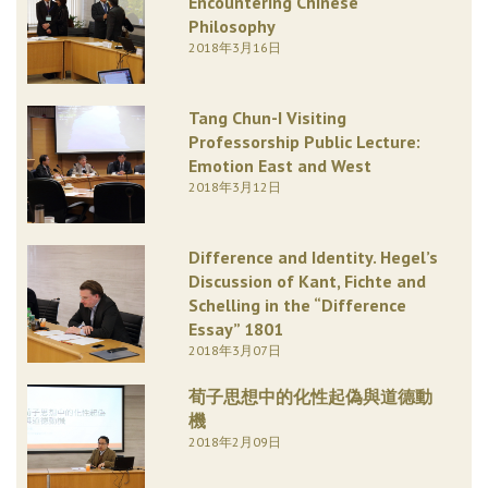
Encountering Chinese
Philosophy
2018年3月16日
Tang Chun-I Visiting
Professorship Public Lecture:
Emotion East and West
2018年3月12日
Difference and Identity. Hegel’s
Discussion of Kant, Fichte and
Schelling in the “Difference
Essay” 1801
2018年3月07日
荀子思想中的化性起偽與道德動
機
2018年2月09日