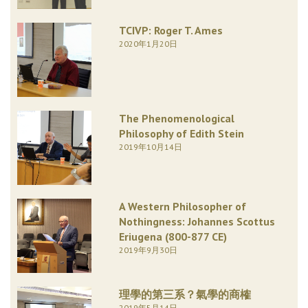
TCIVP: Roger T. Ames
2020年1月20日
The Phenomenological
Philosophy of Edith Stein
2019年10月14日
A Western Philosopher of
Nothingness: Johannes Scottus
Eriugena (800-877 CE)
2019年9月30日
理學的第三系？氣學的商榷
2019年5月14日