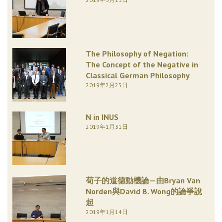
The Philosophy of Negation:
The Concept of the Negative in
Classical German Philosophy
2019年2月25日
N in INUS
2019年1月31日
荀子的道德動機論—由Bryan Van
Norden與David B. Wong的論爭說
起
2019年1月14日