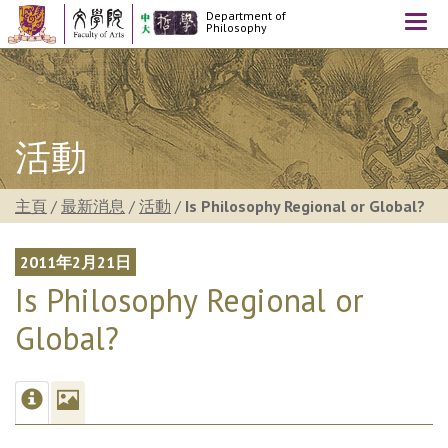
Department of
Togg
Philosophy
navi
活動
主頁
/
最新消息
/
活動
/
Is Philosophy Regional or Global?
2011年2月21日
Is Philosophy Regional or
Global?