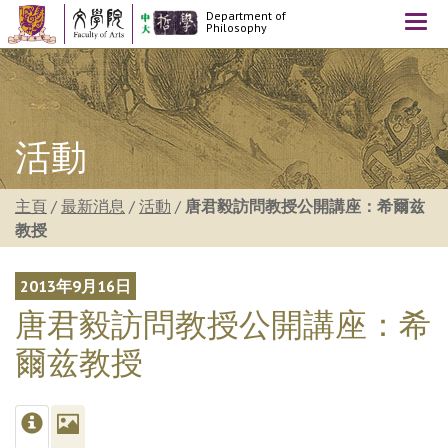
Department of
Togg
Philosophy
navi
活動
主頁
/
最新消息
/
活動
/
唐君毅訪問教授公開講座：希爾兹
教授
2013年9月16日
唐君毅訪問教授公開講座：希
爾兹教授