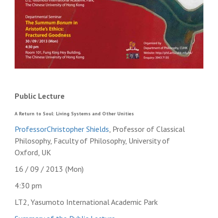
Public Lecture
A Return to Soul: Living Systems and Other Unities
ProfessorChristopher Shields
, Professor of Classical
Philosophy, Faculty of Philosophy,
University of
Oxford
,
UK
16 / 09 / 2013 (Mon)
4:30 pm
LT2,
Yasumoto
International
Academic
Park