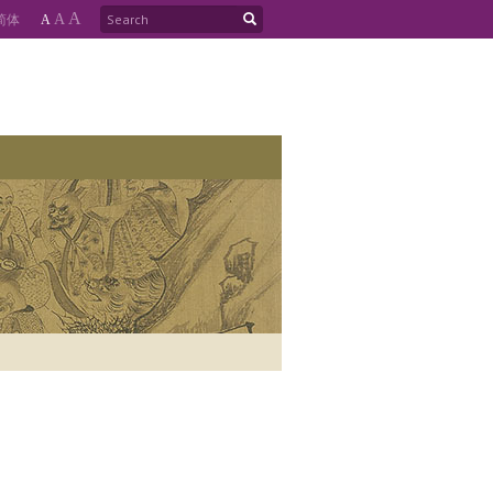
A
简
体
A
A