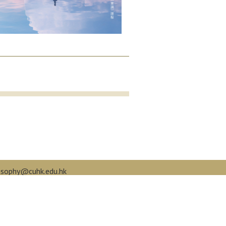
osophy@cuhk.edu.hk
book.com/cuphilo