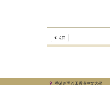
返回
香港新界沙田香港中文大學
馮景禧樓四樓
私隱政策
免責聲明
網站地圖
無
香港中文大學哲學系
2026版權所有