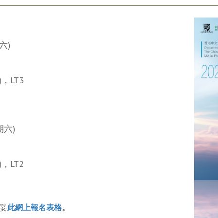
六)
，LT3
期六)
，LT2
妥
此網上報名表格
。