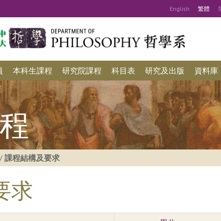
Eng
lish
繁
體
員
本科生課程
研究院課程
科目表
研究及出版
資料庫
程
/
課程結構及要求
要求