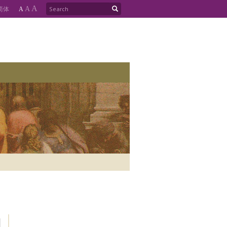
A
简
体
A
A