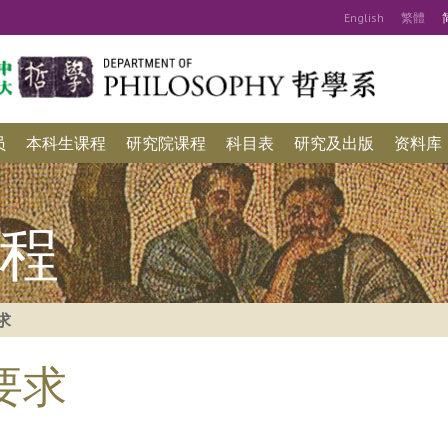
Eng
lish
繁
體
员
本科生课程
研究院课程
科目表
研究及出版
资料库
程
求
要求