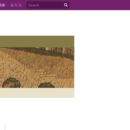
A
简
体
A
A