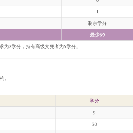
0
1
剩余学分
最少69
求为2学分，持有高级文凭者为5学分。
构。
学分
9
30