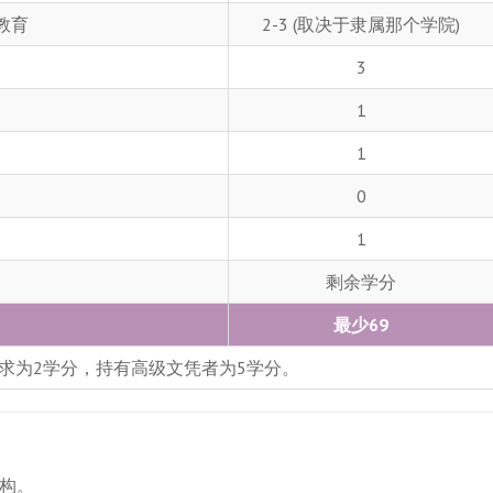
教育
2-3 (取决于隶属那个学院)
3
1
1
0
1
剩余学分
最少69
求为2学分，持有高级文凭者为5学分。
构。