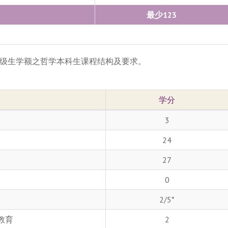
最少123
级生学额之哲学本科生课程结构及要求。
学分
3
24
27
0
2/5*
教育
2