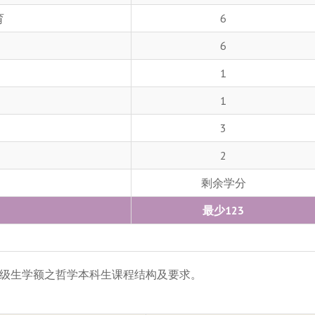
育
6
6
1
1
3
2
剩余学分
最少123
级生学额之哲学本科生课程结构及要求。