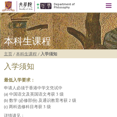
Department of
Togg
Philosophy
navi
本科生课程
主页
/
本科生课程
/
入学须知
入学须知
最低入学要求：
申请人必须于香港中学文凭试中
(a) 中国语文及英国语文考获 3 级
(b) 数学 (必修部份) 及通识教育考获 2 级
(c) 两科选修科目考获 3 级
详情请见：