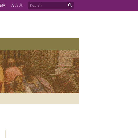
A
简
体
A
A